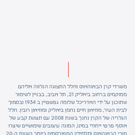
משרדי קרן הבאוהאוס וחלל התצוגה הנלווה אליהם
ממוקמים ברחוב ביאליק 21, תל אביב, בבניין לשימור
שתוכנן על ידי האדריכל שלומה גפשטיין ב 1934 ובסמוך
לבית העיר, מוזיאון חיים נחמן ביאליק ומוזיאון רובין. חלל
הגלריה של הקרן נחנך בשנת 2008 עם תצוגת קבע של
אוסף פרטי ייחודי במינו, המונה עיצובים שימושיים שיצרו
מורי הבאוהאוס ותלמידיו המפורסמים ביותר בשנות ה-20